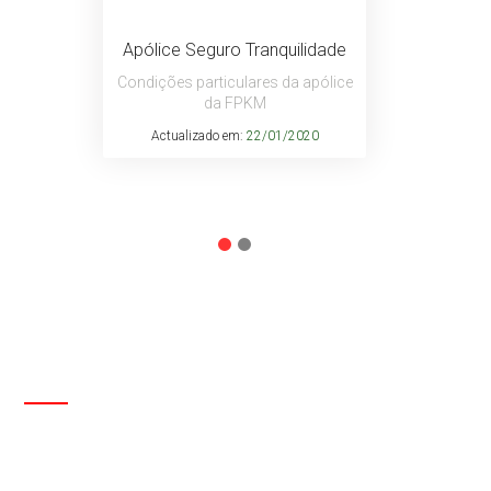
Apólice Seguro Tranquilidade
Condições particulares da apólice
da FPKM
Actualizado em:
22/01/2020
CONTACTOS
Entre em contacto com a FPKM através do
formulário abaixo ou sirva-se dos contactos