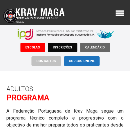
KRAV MAGA
MENU
FEDERAÇÃO PORTUGUESA DE
KRAV
MAGA
Todos os Instrutores da FPKM são certificados por
Sobre Nós
ESCOLAS
INSCRIÇÕES
CALENDÁRIO
Krav Maga
Onde Treinar
CONTACTOS
CURSOS ONLINE
Apoios
Notícias
ADULTOS
PROGRAMA
Eventos
Inscrições
A Federação Portuguesa de Krav Maga segue um
programa técnico completo e progressivo com o
Documentos
objectivo de melhor preparar todos os praticantes desde