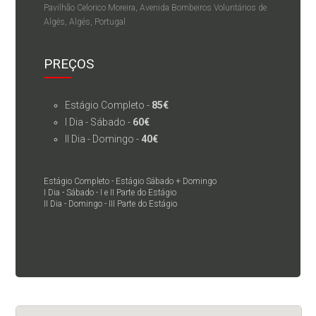
Pavilhão Celorico Moreira, Avenida Bombeiros Voluntários de
Algés, Algés, Portugal
PREÇOS
Estágio Completo -
85€
I Dia - Sábado -
60€
II Dia - Domingo -
40€
Estágio Completo - Estágio Sábado + Domingo
I Dia - Sábado - I e II Parte do Estágio
II Dia - Domingo - III Parte do Estágio