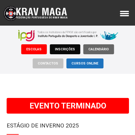
KRAV MAGA
FEDERAÇÃO PORTUGUESA DE
KRAV MAGA
MENU
Todos os Instrutores da FPKM são certificados por
Sobre Nós
ESCOLAS
INSCRIÇÕES
CALENDÁRIO
Krav Maga
Onde Treinar
CONTACTOS
CURSOS ONLINE
Apoios
Notícias
Eventos
EVENTO TERMINADO
Inscrições
ESTÁGIO DE INVERNO 2025
Documentos