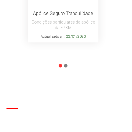
Apólice Seguro Tranquilidade
Condições particulares da apólice
da FPKM
Actualizado em:
22/01/2020
CONTACTOS
Entre em contacto com a FPKM através do
formulário abaixo ou sirva-se dos contactos