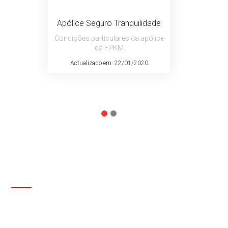
Apólice Seguro Tranquilidade
Condições particulares da apólice
da FPKM
Actualizado em:
22/01/2020
CONTACTOS
Entre em contacto com a FPKM através do
formulário abaixo ou sirva-se dos contactos