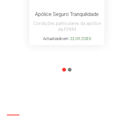
Apólice Seguro Tranquilidade
Condições particulares da apólice
da FPKM
Actualizado em:
22/01/2020
CONTACTOS
Entre em contacto com a FPKM através do
formulário abaixo ou sirva-se dos contactos