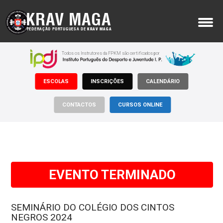
KRAV MAGA
FEDERAÇÃO PORTUGUESA DE
KRAV MAGA
MENU
Todos os Instrutores da FPKM são certificados por
Sobre Nós
ESCOLAS
INSCRIÇÕES
CALENDÁRIO
Krav Maga
Onde Treinar
CONTACTOS
CURSOS ONLINE
Apoios
Notícias
Eventos
EVENTO TERMINADO
Inscrições
SEMINÁRIO DO COLÉGIO DOS CINTOS
Documentos
NEGROS 2024