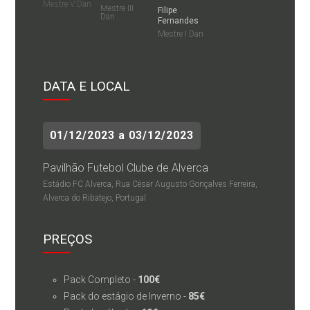
Mestre V Dan
Mestre III
Filipe
Dan
Fernandes
Mestre I Dan
DATA E LOCAL
01/12/2023 a 03/12/2023
Pavilhão Futebol Clube de Alverca
Estádio FC Alverca, Rua César Augusto Gonçalves Ferreira,
Alverca do Ribatejo, Portugal
PREÇOS
Pack Completo -
100€
Pack do estágio de Inverno -
85€