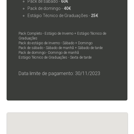
Pack de sábado -
60€
Pack de domingo -
40€
Estágio Técnico de Graduações -
25€
Pack Completo - Estágio de Inverno + Estágio Técnico de
Graduações
Pack do estágio de Inverno - Sábado + Domingo
Pack de sábado - Sábado de manhã + Sábado de tarde
Pack de domingo - Domingo de manhã
Estágio Técnico de Graduações - Sexta de tarde
Data limite de pagamento: 30/11/2023