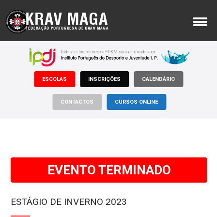
KRAV MAGA
FEDERAÇÃO PORTUGUESA DE
KRAV MAGA
MENU
Todos os Instrutores da FPKM são certificados por
Sobre Nós
ESCOLAS
INSCRIÇÕES
CALENDÁRIO
Krav Maga
Onde Treinar
CONTACTOS
CURSOS ONLINE
Apoios
Notícias
Eventos
EVENTO TERMINADO
Inscrições
ESTÁGIO DE INVERNO 2023
Documentos